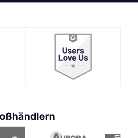
roßhändlern