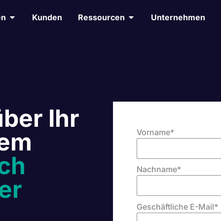
en
Kunden
Ressourcen
Unternehmen
ber Ihr
Vorname
*
nem
ch
Nachname
*
er
Geschäftliche E-Mail
*