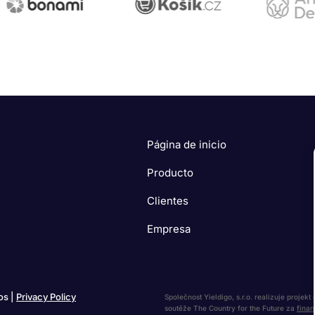
Página de inicio
Producto
Clientes
Empresa
os |
Privacy Policy
Společnost Yieldigo, s.r.o. realizuje proje
soutěže The Country for the Future za
finan