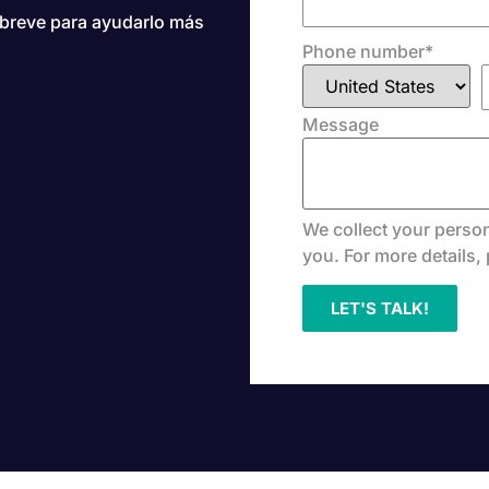
breve para ayudarlo más
Phone number
*
Message
We collect your person
you. For more details,