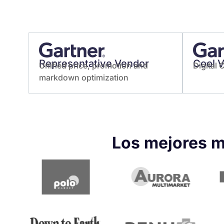
Representative Vendor
Cool 
Unified price, promotion and
Digital
markdown optimization
Los mejores m