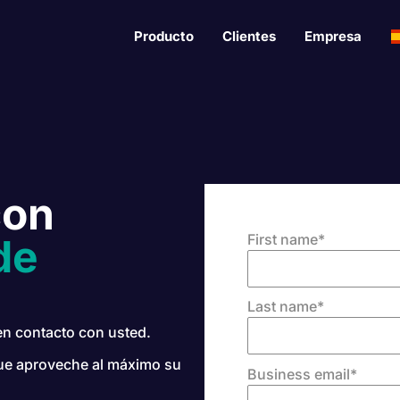
Producto
Clientes
Empresa
con
First name
*
de
Last name
*
en contacto con usted.
que aproveche al máximo su
Business email
*