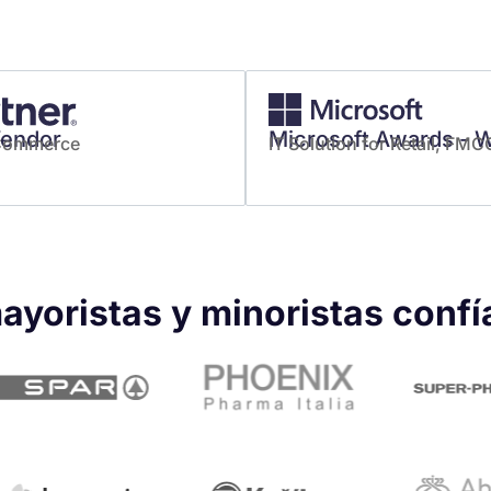
Vendor
Microsoft Awards - 
 Commerce
IT Solution for Retail, FMCG
ayoristas y minoristas confí