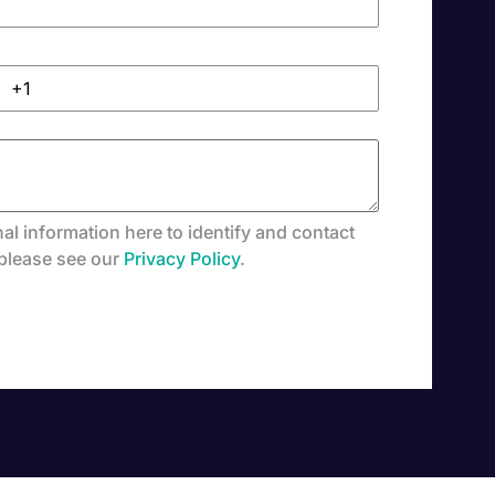
al information here to identify and contact
 please see our
Privacy Policy
.