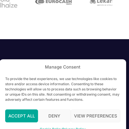
Manage Consent
To provide the best experiences, we use technologies like cookies to
store and/or access device information. Consenting to these
technologies will allow us to process data such as browsing behavior
or unique IDs on this site. Not consenting or withdrawing consent, may
adversely affect certain features and functions.
ACCEPT ALL
DENY
VIEW PREFERENCES
kt č. CZ.31.4.0/0.0/0.0/23_069/0007885 (FX05030110_7885) v rámci páté veřejné
ční podpory EU (Národní plán obnovy)
.