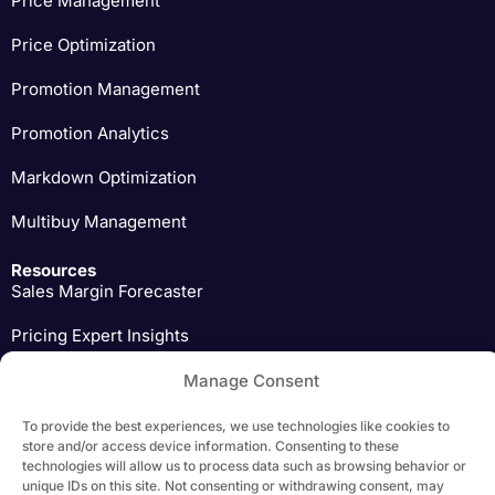
Price Management
Price Optimization
Promotion Management
Promotion Analytics
Markdown Optimization
Multibuy Management
Resources
Sales Margin Forecaster
Pricing Expert Insights
Download
Manage Consent
To provide the best experiences, we use technologies like cookies to
store and/or access device information. Consenting to these
technologies will allow us to process data such as browsing behavior or
unique IDs on this site. Not consenting or withdrawing consent, may
Copyright 2026 Yieldigo, s.r.o. | All Rights Reserved |
Privacy Policy