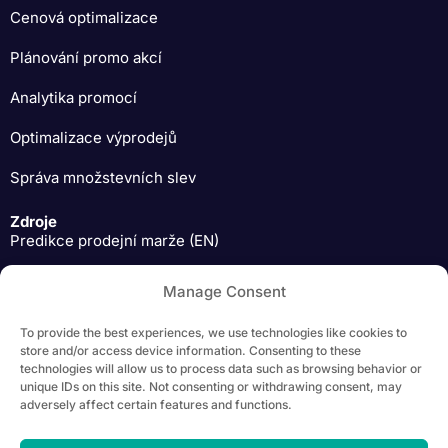
Cenová optimalizace
Plánování promo akcí
Analytika promocí
Optimalizace výprodejů
Správa množstevních slev
Zdroje
Predikce prodejní marže (EN)
Expertní pohledy na pricing (EN)
Manage Consent
Materiály ke stažení (EN)
To provide the best experiences, we use technologies like cookies to
store and/or access device information. Consenting to these
technologies will allow us to process data such as browsing behavior or
unique IDs on this site. Not consenting or withdrawing consent, may
adversely affect certain features and functions.
Copyright 2026 Yieldigo, s.r.o. | Všechna práva vyhrazena |
Ochrana
os. údajů