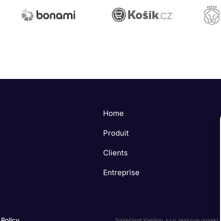
Home
Produit
Clients
Entreprise
 Policy
Společnost Yieldigo, s.r.o. realizuje proje