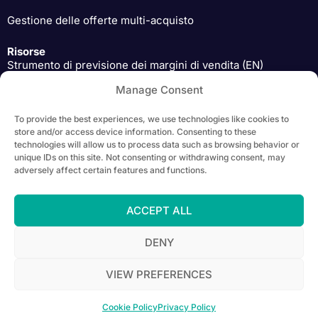
Gestione delle offerte multi-acquisto
Risorse
Strumento di previsione dei margini di vendita (EN)
Manage Consent
Approfondimenti degli esperti di pricing (EN)
To provide the best experiences, we use technologies like cookies to
Scarica (EN)
store and/or access device information. Consenting to these
technologies will allow us to process data such as browsing behavior or
unique IDs on this site. Not consenting or withdrawing consent, may
adversely affect certain features and functions.
Copyright 2026 Yieldigo, s.r.o. | All Rights Reserved |
Privacy Policy
ACCEPT ALL
DENY
Společnost Yieldigo, s.r.o. realizuje projekt č. CZ.31.4.0/0.0/0.0/23_069/0007885
VIEW PREFERENCES
(FX05030110_7885) v rámci páté veřejné soutěže The Country for the Future za
finanční podpory EU (Národní plán obnovy)
.
Cookie Policy
Privacy Policy