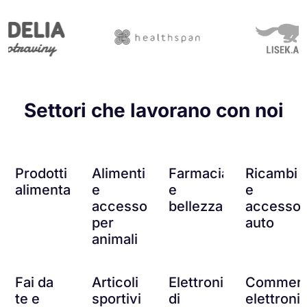
Settori che lavorano con noi
Prodotti
Alimenti
Farmacia
Ricambi
alimentari
e
e
e
accessori
bellezza
accessor
per
auto
animali
Fai da
Articoli
Elettronica
Commerc
te e
sportivi
di
elettroni