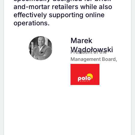
and-mortar retailers while also
effectively supporting online
operations.
Marek
Wądołowski
President of the
Management Board,
POLOmarket