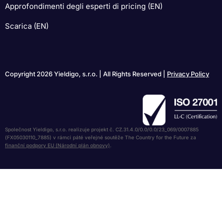
Approfondimenti degli esperti di pricing (EN)
Scarica (EN)
Copyright 2026 Yieldigo, s.r.o. | All Rights Reserved |
Privacy Policy
Společnost Yieldigo, s.r.o. realizuje projekt č. CZ.31.4.0/0.0/0.0/23_069/0007885
(FX05030110_7885) v rámci páté veřejné soutěže The Country for the Future za
finanční podpory EU (Národní plán obnovy)
.