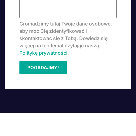
Gromadzimy tutaj Twoje dane osobowe,
aby móc Cię zidentyfikować i
skontaktować się z Tobą. Dowiedz się
więcej na ten temat czytając naszą
Politykę prywatności
.