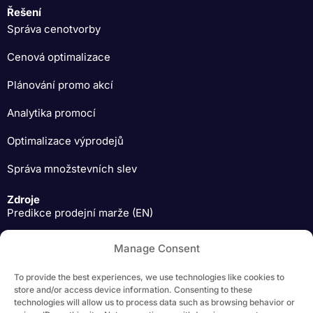
Řešení
Správa cenotvorby
Cenová optimalizace
Plánování promo akcí
Analytika promocí
Optimalizace výprodejů
Správa množstevních slev
Zdroje
Predikce prodejní marže (EN)
Expertní pohledy na pricing (EN)
Manage Consent
Materiály ke stažení (EN)
To provide the best experiences, we use technologies like cookies to
store and/or access device information. Consenting to these
technologies will allow us to process data such as browsing behavior or