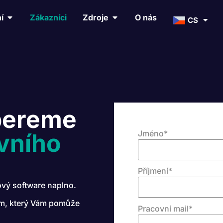
í
Zákazníci
Zdroje
O nás
CS
obereme
Jméno
*
vního
Příjmení
*
ový software naplno.
em, který Vám pomůže
Pracovní mail
*