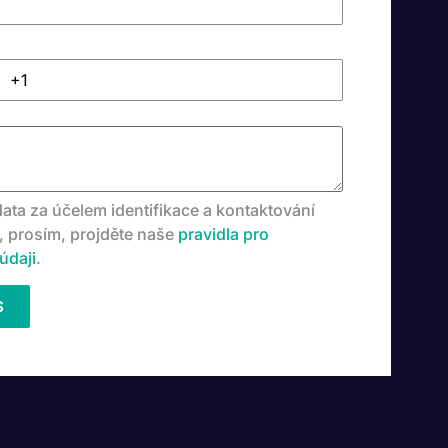
ata za účelem identifikace a kontaktování
i, prosím, projděte naše
pravidla pro
údaji
.