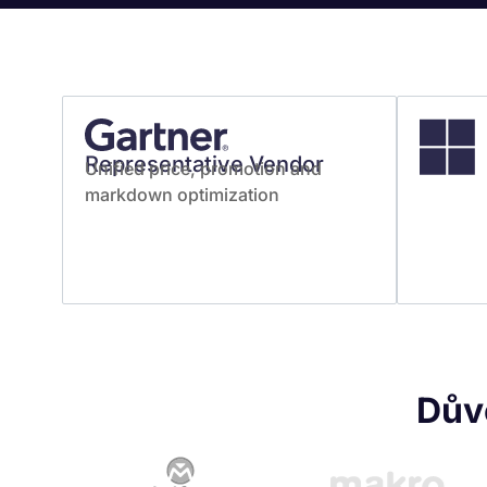
Representative Vendor
Unified price, promotion and
markdown optimization
Dův