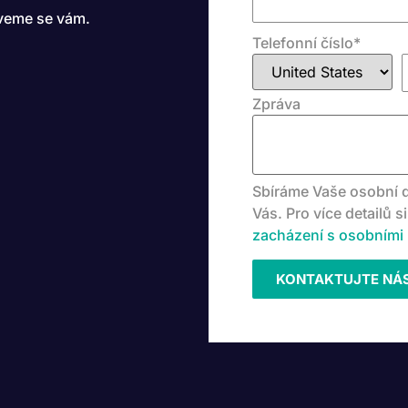
zveme se vám.
Telefonní číslo
*
Zpráva
Sbíráme Vaše osobní d
Vás. Pro více detailů s
zacházení s osobními 