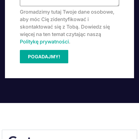
Gromadzimy tutaj Twoje dane osobowe,
aby móc Cię zidentyfikować i
skontaktować się z Tobą. Dowiedz się
więcej na ten temat czytając naszą
Politykę prywatności
.