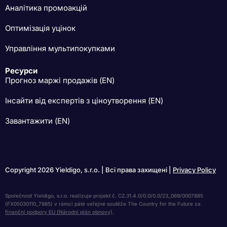
Аналітика промоакцій
Оптимізація уцінок
Управління мультипокупками
Ресурси
Прогноз маржі продажів (EN)
Інсайти від експертів з ціноутворення (EN)
Завантажити (EN)
Copyright 2026 Yieldigo, s.r.o. | Всі права захищені |
Privacy Policy
Společnost Yieldigo, s.r.o. realizuje projekt č. CZ.31.4.0/0.0/0.0/23_069/0007885
(FX05030110_7885) v rámci páté veřejné soutěže The Country for the Future za
finanční podpory EU (Národní plán obnovy)
.