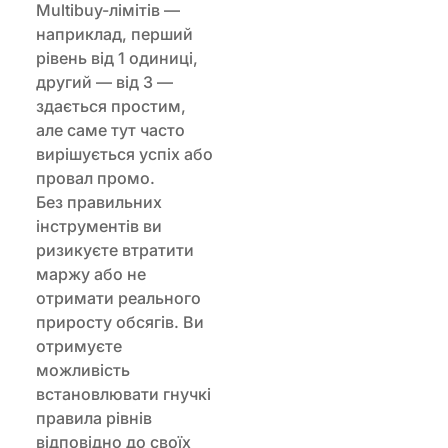
Multibuy-лімітів —
наприклад, перший
рівень від 1 одиниці,
другий — від 3 —
здається простим,
але саме тут часто
вирішується успіх або
провал промо.
Без правильних
інструментів ви
ризикуєте втратити
маржу або не
отримати реального
приросту обсягів. Ви
отримуєте
можливість
встановлювати гнучкі
правила рівнів
відповідно до своїх