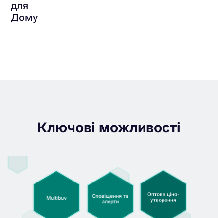
для
Дому
Ключові можливості
Оптове ціно­
Сповіщення та
Multibuy
утворення
алерти