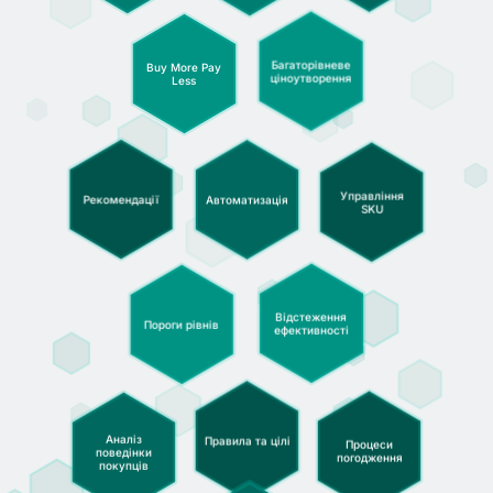
Багато­рівневе
Buy More Pay
ціно­утворення
Less
Управління
Автоматизація
Рекомендації
SKU
Відстеження
Пороги рівнів
ефектив­ності
Аналіз
Правила та цілі
Процеси
поведінки
погодження
покупців