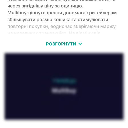
через вигіднішу ціну за одиницю.
Multibuy-ціноутворення допомагає ритейлерам
збільшувати розмір кошика та стимулювати
повторні покупки, водночас зберігаючи маржу
на невеликих транзакціях. На відміну від
класичних Hi-Lo промо, цей підхід забезпечує
РОЗГОРНУТИ
стабільну цінність для чутливих до ціни покупців
без необхідності постійних знижок.
Для pricing- і категорійних менеджерів це
гнучкий та надійний інструмент, що відповідає
поведінці покупців і цілям категорій. Multibuy
допомагає будувати лояльність, зменшувати
втрати та переходити до більш контрольованого
підходу в промоціноутворенні.