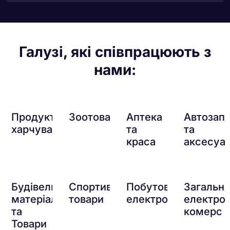
Галузі, які співпрацюють з
нами:
Продукти
Зоотовари
Аптека
Автозап
харчування
та
та
краса
аксесуа
Будівельні
Спортивні
Побутова
Загальн
матеріали
товари
електроніка
електро
та
комерс
Товари