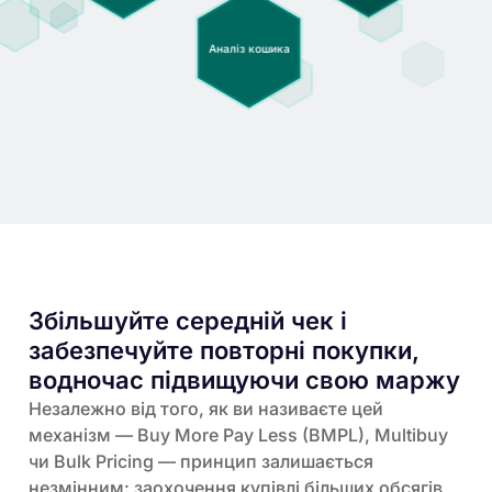
Аналіз кошика
Збільшуйте середній чек і
забезпечуйте повторні покупки,
водночас підвищуючи свою маржу
Незалежно від того, як ви називаєте цей
механізм — Buy More Pay Less (BMPL), Multibuy
чи Bulk Pricing — принцип залишається
незмінним: заохочення купівлі більших обсягів