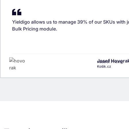
Yieldigo allows us to manage 39% of our SKUs with ju
Bulk Pricing module.
Josef Hovora
Head of Pricing,
Košík.cz