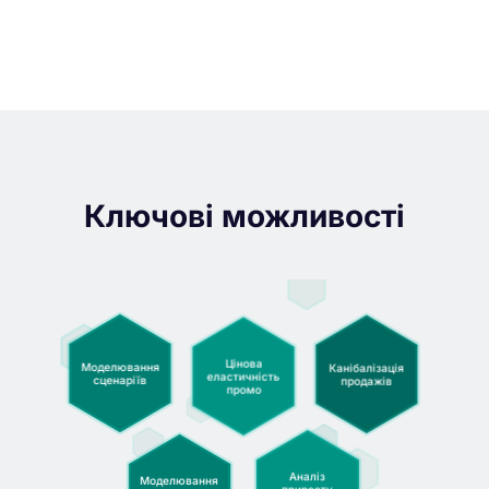
Ключові можливості
Цінова
Моделю­вання
Каніба­лізація
еластичність
сценаріїв
продажів
промо
Аналіз
Моделю­вання