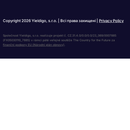
Copyright 2026 Yieldigo, s.r.o. | Всі права захищені |
Privacy Policy
Společnost Yieldigo, s.r.o. realizuje projekt č. CZ.31.4.0/0.0/0.0/23_069/0007885
(FX05030110_7885) v rámci páté veřejné soutěže The Country for the Future za
finanční podpory EU (Národní plán obnovy)
.