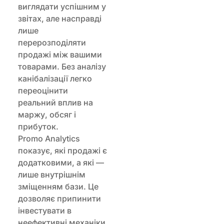
виглядати успішним у
звітах, але насправді
лише
перерозподіляти
продажі між вашими
товарами. Без аналізу
канібалізації легко
переоцінити
реальний вплив на
маржу, обсяг і
прибуток.
Promo Analytics
показує, які продажі є
додатковими, а які —
лише внутрішнім
зміщенням бази. Це
дозволяє припинити
інвестувати в
неефективні механіки