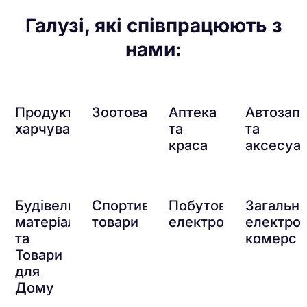
Галузі, які співпрацюють з
нами:
Продукти
Зоотовари
Аптека
Автозап
харчування
та
та
краса
аксесуа
Будівельні
Спортивні
Побутова
Загальн
матеріали
товари
електроніка
електро
та
комерс
Товари
для
Дому