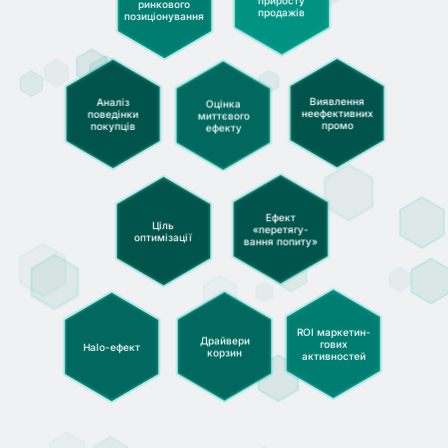
приросту
ринкового
продажів
позиціону­вання
Аналіз
Виявлення
Оцінка
поведінки
неефектив­них
миттєвого
покупців
промо
ефекту
Ефект
Ціль
«перетягу­
оптимізації
вання попиту»
ROI маркетин­
Драйвери
гових
Halo-ефект
корзин
активностей