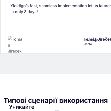
Yieldigo’s fast, seamless implementation let us laun
in only 3 days!
Tomáš Jireče
IT Manager,
Qanto
Типові сценарії використання
Уникайте