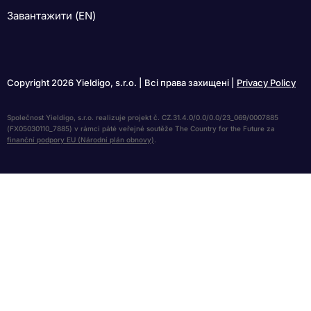
Завантажити (EN)
Copyright 2026 Yieldigo, s.r.o. | Всі права захищені |
Privacy Policy
Společnost Yieldigo, s.r.o. realizuje projekt č. CZ.31.4.0/0.0/0.0/23_069/0007885
(FX05030110_7885) v rámci páté veřejné soutěže The Country for the Future za
finanční podpory EU (Národní plán obnovy)
.