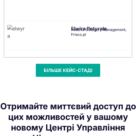
Elwira Potyrało
Head of Category Management,
Frisco.pl
БІЛЬШЕ КЕЙС-СТАДІ
Отримайте миттєвий доступ до
цих можливостей у вашому
новому Центрі Управління