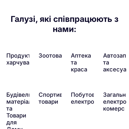
Галузі, які співпрацюють з
нами:
Продукти
Зоотовари
Аптека
Автозап
харчування
та
та
краса
аксесуа
Будівельні
Спортивні
Побутова
Загальн
матеріали
товари
електроніка
електро
та
комерс
Товари
для